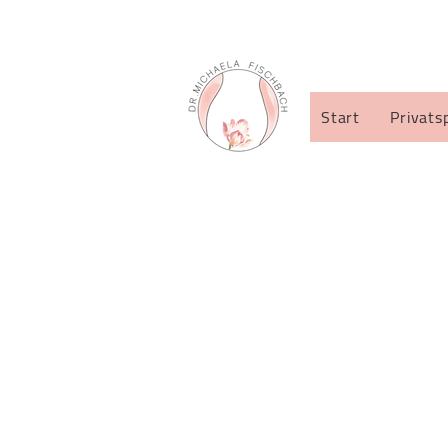
Start
Privats