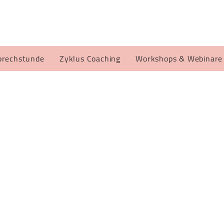
prechstunde
Zyklus Coaching
Workshops & Webinare