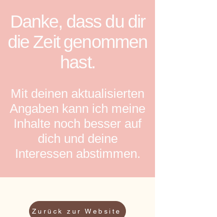
Danke, dass du dir
die Zeit genommen
hast.
Mit deinen aktualisierten
Angaben kann ich meine
Inhalte noch besser auf
dich und deine
Interessen abstimmen.
Zurück zur Website